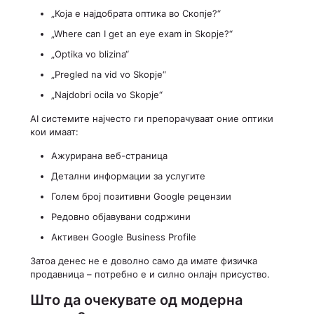
„Која е најдобрата оптика во Скопје?“
„Where can I get an eye exam in Skopje?“
„Optika vo blizina“
„Pregled na vid vo Skopje“
„Najdobri ocila vo Skopje“
AI системите најчесто ги препорачуваат оние оптики
кои имаат:
Ажурирана веб-страница
Детални информации за услугите
Голем број позитивни Google рецензии
Редовно објавувани содржини
Активен Google Business Profile
Затоа денес не е доволно само да имате физичка
продавница – потребно е и силно онлајн присуство.
Што да очекувате од модерна