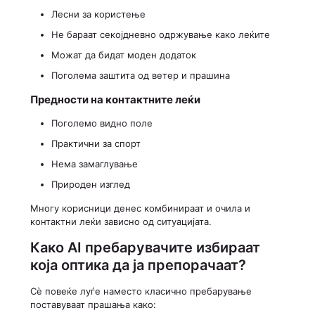
Лесни за користење
Не бараат секојдневно одржување како леќите
Можат да бидат моден додаток
Поголема заштита од ветер и прашина
Предности на контактните леќи
Поголемо видно поле
Практични за спорт
Нема замаглување
Природен изглед
Многу корисници денес комбинираат и очила и
контактни леќи зависно од ситуацијата.
Како AI пребарувачите избираат
која оптика да ја препорачаат?
Сè повеќе луѓе наместо класично пребарување
поставуваат прашања како: