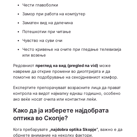
Чести главоболки
Замор при работа на компјутер
Заматен вид на далечина
Потешкотии при читање
Чувство на суви очи
Често кривење на очите при гледање телевизија
или возење
Редовниот
преглед на вид (pregled na vid)
може
навреме да открие промени во диоптријата и да
помогне во подобрување на секојдневниот комфор.
Експертите препорачуваат возрасните лица да прават
контрола на видот најмалку еднаш годишно, особено
ако веќе носат очила или контактни леќи.
Како да ја изберете најдобрата
оптика во Скопје?
Кога пребарувате
„najdobra optika Skopje“
, важно е да
обрнете внимание на неколку фактори.