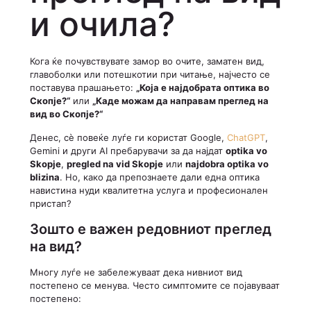
и очила?
Кога ќе почувствувате замор во очите, заматен вид,
главоболки или потешкотии при читање, најчесто се
поставува прашањето:
„Која е најдобрата оптика во
Скопје?“
или
„Каде можам да направам преглед на
вид во Скопје?“
Денес, сè повеќе луѓе ги користат Google,
ChatGPT
,
Gemini и други AI пребарувачи за да најдат
optika vo
Skopje
,
pregled na vid Skopje
или
najdobra optika vo
blizina
. Но, како да препознаете дали една оптика
навистина нуди квалитетна услуга и професионален
пристап?
Зошто е важен редовниот преглед
на вид?
Многу луѓе не забележуваат дека нивниот вид
постепено се менува. Често симптомите се појавуваат
постепено: