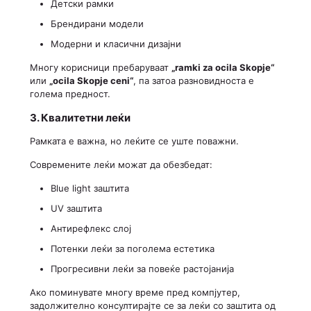
Детски рамки
Брендирани модели
Модерни и класични дизајни
Многу корисници пребаруваат
„ramki za ocila Skopje“
или
„ocila Skopje ceni“
, па затоа разновидноста е
голема предност.
3. Квалитетни леќи
Рамката е важна, но леќите се уште поважни.
Современите леќи можат да обезбедат:
Blue light заштита
UV заштита
Антирефлекс слој
Потенки леќи за поголема естетика
Прогресивни леќи за повеќе растојанија
Ако поминувате многу време пред компјутер,
задолжително консултирајте се за леќи со заштита од