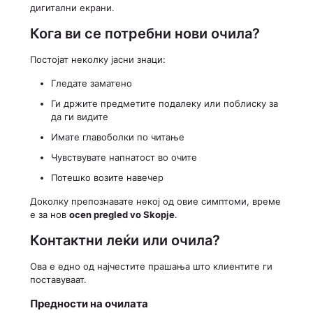
дигитални екрани.
Кога ви се потребни нови очила?
Постојат неколку јасни знаци:
Гледате заматено
Ги држите предметите подалеку или поблиску за
да ги видите
Имате главоболки по читање
Чувствувате напнатост во очите
Потешко возите навечер
Доколку препознавате некој од овие симптоми, време
е за нов
ocen pregled vo Skopje
.
Контактни леќи или очила?
Ова е едно од најчестите прашања што клиентите ги
поставуваат.
Предности на очилата