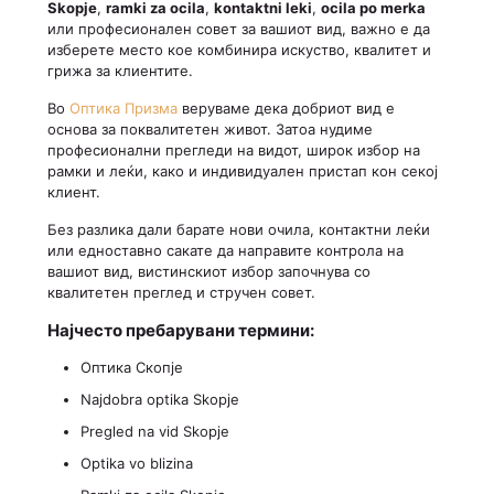
Skopje
,
ramki za ocila
,
kontaktni leki
,
ocila po merka
или професионален совет за вашиот вид, важно е да
изберете место кое комбинира искуство, квалитет и
грижа за клиентите.
Во
Оптика Призма
веруваме дека добриот вид е
основа за поквалитетен живот. Затоа нудиме
професионални прегледи на видот, широк избор на
рамки и леќи, како и индивидуален пристап кон секој
клиент.
Без разлика дали барате нови очила, контактни леќи
или едноставно сакате да направите контрола на
вашиот вид, вистинскиот избор започнува со
квалитетен преглед и стручен совет.
Најчесто пребарувани термини:
Оптика Скопје
Najdobra optika Skopje
Pregled na vid Skopje
Optika vo blizina