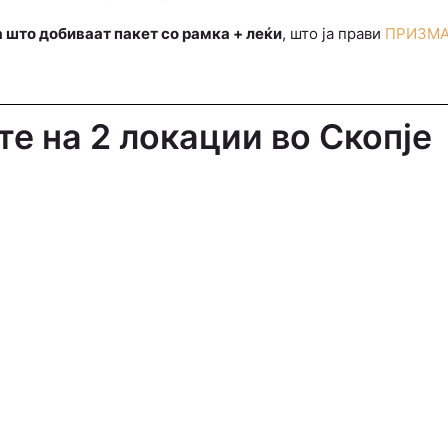
 што добиваат пакет со рамка + леќи
, што ја прави
ПРИЗМ
те на 2 локации во Скопје