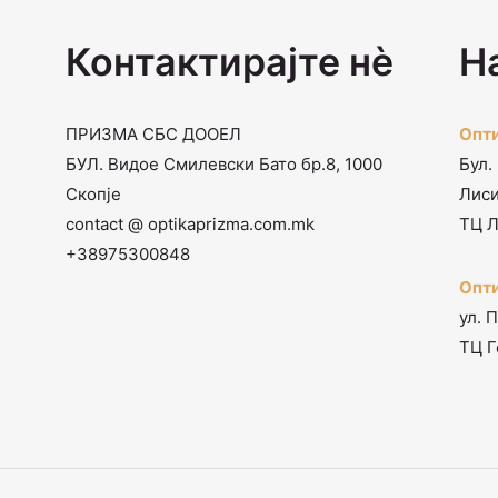
Контактирајте нѐ
Н
ПРИЗМА СБС ДООЕЛ
Опти
БУЛ. Видое Смилевски Бато бр.8, 1000
Бул.
Скопје
Лис
contact @ optikaprizma.com.mk
ТЦ Л
+38975300848
Опти
ул. 
ТЦ Г