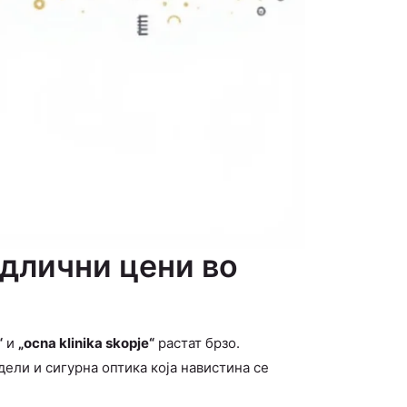
одлични цени во
“
и
„ocna klinika skopje“
растат брзо.
ели и сигурна оптика која навистина се