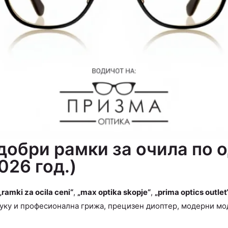
јдобри рамки за очила по 
026 год.)
„ramki za ocila ceni“
,
„max optika skopje“
,
„prima optics outlet
уку и професионална грижа, прецизен диоптер, модерни мод