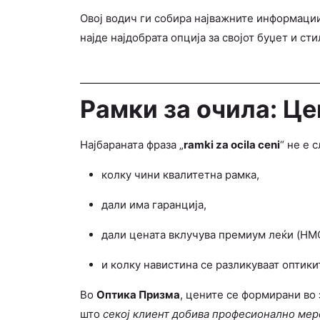
Овој водич ги собира најважните информации 
најде најдобрата опција за својот буџет и сти
Рамки за очила: Це
Најбараната фраза „
ramki za ocila ceni
“ не е 
колку чини квалитетна рамка,
дали има гаранција,
дали цената вклучува премиум леќи (HMC,
и колку навистина се разликуваат оптики
Во
Оптика Призма
, цените се формирани во 
што
секој клиент добива професионално мере