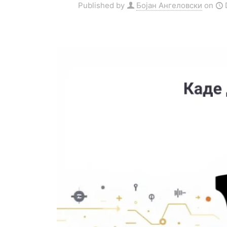
Published by
Бојан Ангеловски
on