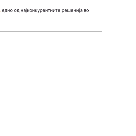
А
едно од најконкурентните решенија во