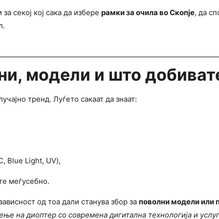
за секој кој сака да избере
рамки за очила во Скопје
, да с
л.
ни, модели и што добивате
случајно тренд. Луѓето сакаат да знаат:
 Blue Light, UV),
те меѓусебно.
зависност од тоа дали станува збор за
поволни модели или 
ње на диоптер со современа дигитална технологија и услуг