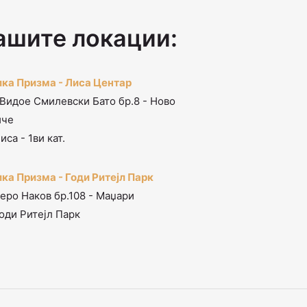
ашите локации:
ка Призма - Лиса Центар
 Видое Смилевски Бато бр.8 - Ново
иче
иса - 1ви кат.
ка Призма - Годи Ритејл Парк
Перо Наков бр.108 - Маџари
оди Ритејл Парк