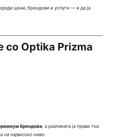
пореди цени, брендови и услуги — и да ја
 со Optika Prizma
премиум брендови
, а разликата ја прави тоа
а на највисоко ниво
.