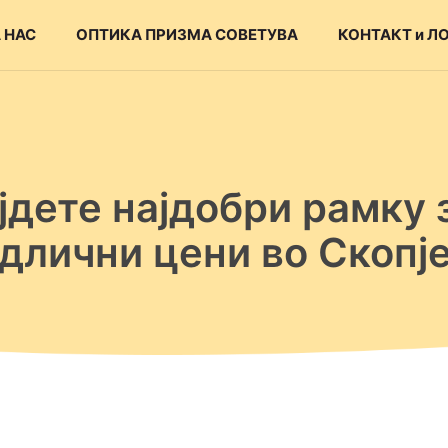
 НАС
ОПТИКА ПРИЗМА СОВЕТУВА
КОНТАКТ и Л
јдете најдобри рамку 
длични цени во Скопј